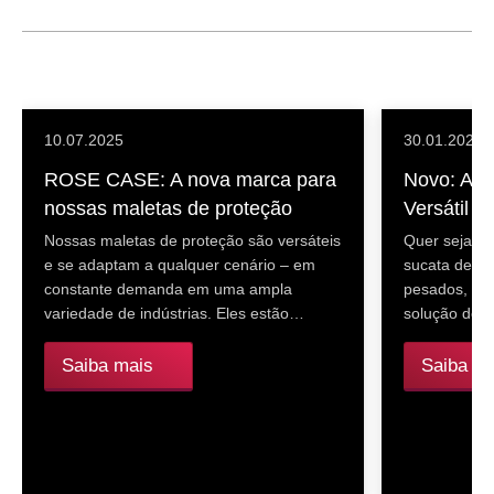
10.07.2025
30.01.2025
ROSE CASE: A nova marca para
Novo: A L
nossas maletas de proteção
Versátil e
Nossas maletas de proteção são versáteis
Quer seja pa
e se adaptam a qualquer cenário – em
sucata de ca
constante demanda em uma ampla
pesados, a n
variedade de indústrias. Eles estão…
solução de t
Saiba mais
Saiba m