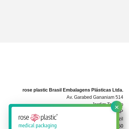
rose plastic Brasil Embalagens Plásticas Ltda.
Av. Garabed Gananiam 514
×
Jardim Topázio
CEP 18087-340 Sorocaba SP
Brazil
+55 15 3142 3050