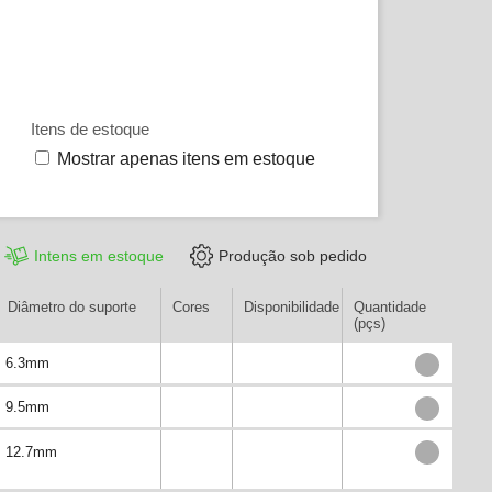
Itens de estoque
Mostrar apenas itens em estoque
Intens em estoque
Produção sob pedido
Diâmetro do suporte
Cores
Disponibilidade
Quantidade
(pçs)
6.3mm
9.5mm
12.7mm