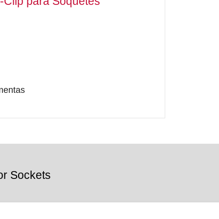
Y-Clip para Soquetes
amentas
or Sockets