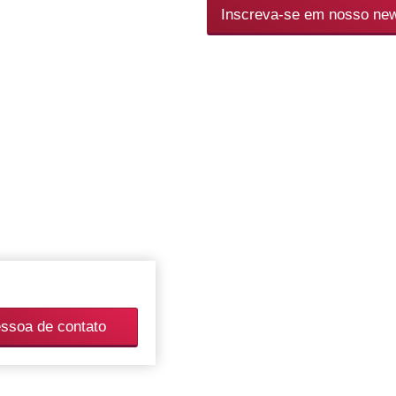
Inscreva-se em nosso new
essoa de contato