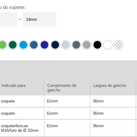
o do suporte
:
–
Indicado para
Comprimento do
Largura do gancho
gancho
soquete
61mm
36mm
soquete
61mm
36mm
soquete/brocas
61mm
36mm
M16/furo de Ø 32mm