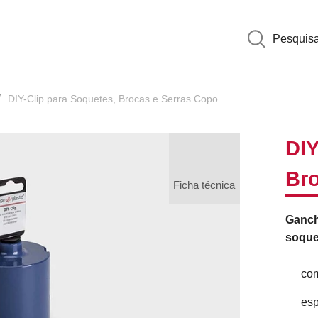
Pesquis
DIY-Clip para Soquetes, Brocas e Serras Copo
DIY
Bro
Ficha técnica
Ganch
soque
com
esp