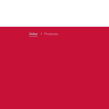
Voltar
Produtos