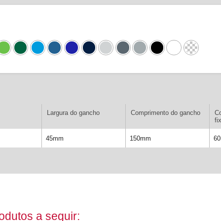
Largura do gancho
Comprimento do gancho
C
fi
45mm
150mm
6
dutos a seguir: