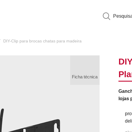
Pesquis
DIY-Clip para brocas chatas para madeira
DIY
Pl
Ficha técnica
Ganch
lojas 
pro
del