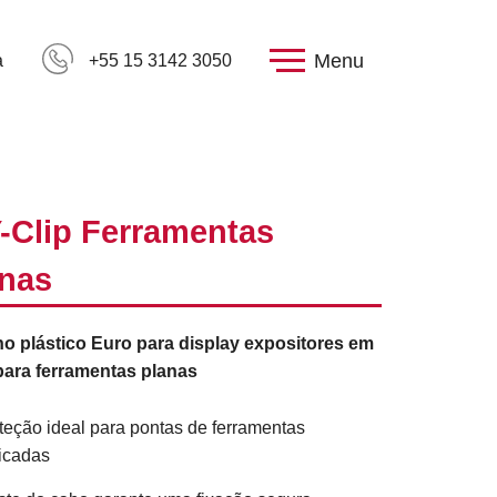
Menu
a
+55 15 3142 3050
-Clip Ferramentas
anas
o plástico Euro para display expositores em
para ferramentas planas
teção ideal para pontas de ferramentas
icadas