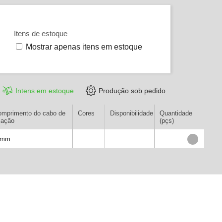
Itens de estoque
Mostrar apenas itens em estoque
Intens em estoque
Produção sob pedido
omprimento do cabo de
Cores
Disponibilidade
Quantidade
xação
(pçs)
0mm