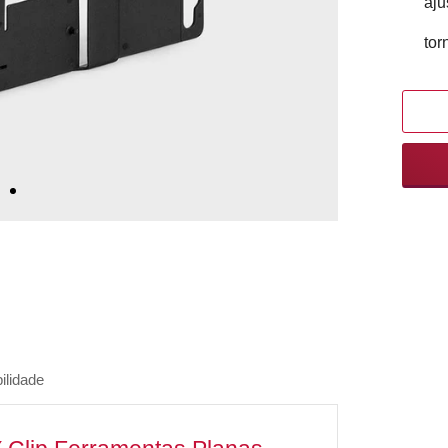
aju
tor
ilidade