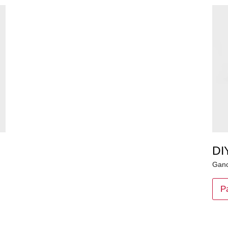
DI
Ganc
P