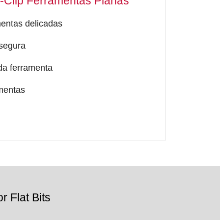
Y-Clip Ferramentas Planas
mentas delicadas
 segura
 da ferramenta
amentas
r Flat Bits