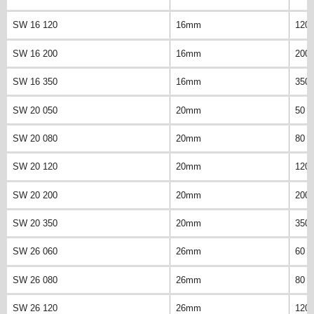
SW 16 120
16mm
120
SW 16 200
16mm
200
SW 16 350
16mm
350
SW 20 050
20mm
50 
SW 20 080
20mm
80 
SW 20 120
20mm
120
SW 20 200
20mm
200
SW 20 350
20mm
350
SW 26 060
26mm
60 
SW 26 080
26mm
80 
SW 26 120
26mm
120