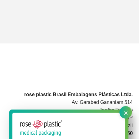
rose plastic Brasil Embalagens Plásticas Ltda.
Av. Garabed Gananiam 514
×
Jardim Topázio
CEP 18087-340 Sorocaba SP
Brazil
+55 15 3142 3050