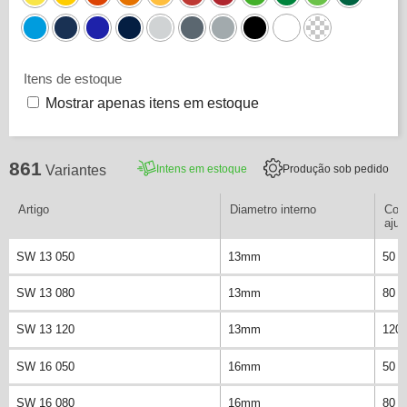
Itens de estoque
Mostrar apenas itens em estoque
861
Intens em estoque
Produção sob pedido
Variantes
Artigo
Diametro interno
Comp
ajus
SW 13 050
13mm
50 
SW 13 080
13mm
80 
SW 13 120
13mm
120
SW 16 050
16mm
50 
SW 16 080
16mm
80 