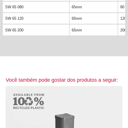
SW 65 080
65mm
80 
SW 65 120
65mm
120
SW 65 200
65mm
200
Você também pode gostar dos produtos a seguir: