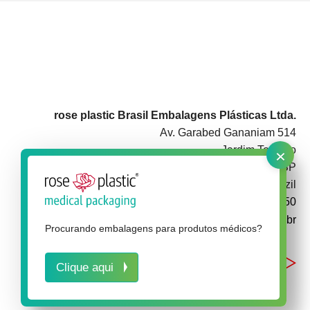
rose plastic Brasil Embalagens Plásticas Ltda.
Av. Garabed Gananiam 514
×
Jardim Topázio
CEP 18087-340 Sorocaba SP
Brazil
+55 15 3142 3050
info@rose-plastic.com.br
Procurando embalagens para produtos médicos?
Clique aqui