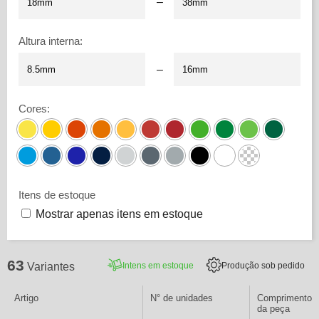
–
Altura interna
:
–
Cores
:
Itens de estoque
Mostrar apenas itens em estoque
63
Intens em estoque
Produção sob pedido
Variantes
Artigo
N° de unidades
Comprimento i
da peça