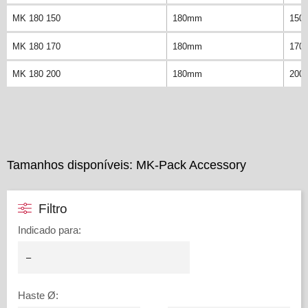
MK 180 150
180mm
150
MK 180 170
180mm
170
MK 180 200
180mm
200
Tamanhos disponíveis: MK-Pack Accessory
Filtro
Indicado para
:
Haste Ø
: