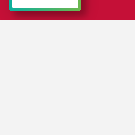
EN SÍNTESIS...
Servicio completo, también de impresión: en nuestras
propias instalaciones imprimiremos sus envases nada
más salir de fábrica, sin derivarlos a otras imprentas,
con el aumento de costes y pérdida de tiempo que esto
significaría. Además nos basaremos en sus
indicaciones y datos (p. ej., logo de la empresa) para
elaborar los modelos de impresión. En todo momento
concretaremos detalles con usted, hasta recabar su
visto bueno para la impresión.
¿Quiere imprimir los envases en sus colores
corporativos? Estupendo. Imprimimos con todos los
sistemas cromáticos convencionales o nos