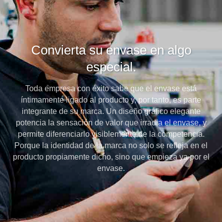
Convierta su envase en algo
especial.
Toda empresa con éxito sabe que el envase está
íntimamente ligado al producto y, por tanto, es parte
integrante de su marca. Un diseño gráfico elegante
potencia la sensación de valor que irradia el envase, y
permite diferenciarlo visiblemente de la competencia.
Porque la identidad de la marca no solo se refleja en el
producto propiamente dicho, sino que empieza ya por el
envase.