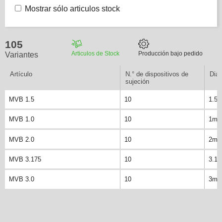
Mostrar sólo articulos stock
105
Articulos de Stock
Producción bajo pedido
Variantes
Artículo
N.° de dispositivos de
Diá
sujeción
MVB 1.5
10
1.5
MVB 1.0
10
1m
MVB 2.0
10
2m
MVB 3.175
10
3.1
MVB 3.0
10
3m