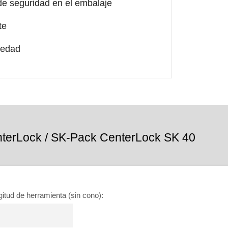
de seguridad en el embalaje
te
umedad
terLock / SK-Pack CenterLock SK 40
gitud de herramienta (sin cono)
: