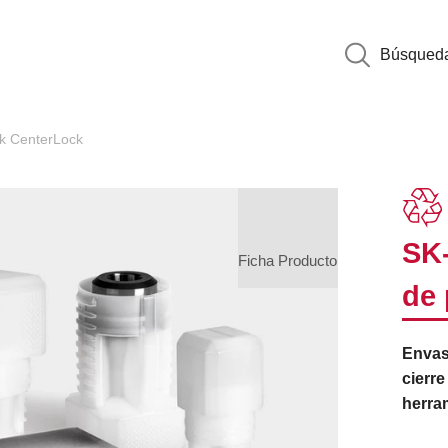
Búsqued
k CenterLock
SK
Ficha Producto
de 
Envas
cierre
herra