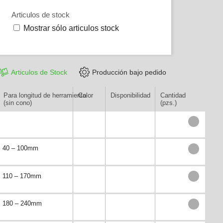
Articulos de stock
Mostrar sólo articulos stock
Articulos de Stock
Producción bajo pedido
Para longitud de herramienta
Color
Disponibilidad
Cantidad
(sin cono)
(pzs.)
40 – 100mm
110 – 170mm
180 – 240mm