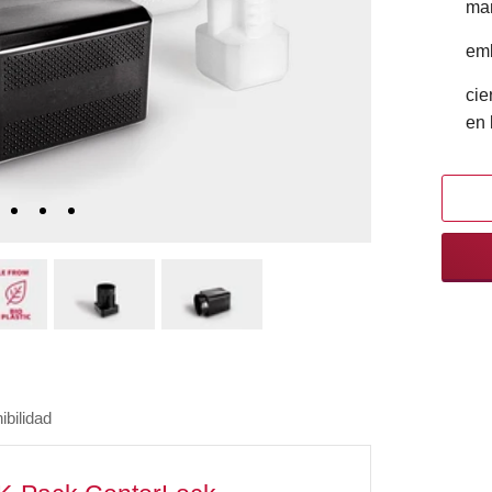
man
emb
cie
en 
ibilidad