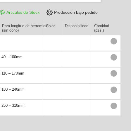
Articulos de Stock
Producción bajo pedido
Para longitud de herramienta
Color
Disponibilidad
Cantidad
(sin cono)
(pzs.)
40 – 100mm
110 – 170mm
180 – 240mm
250 – 310mm